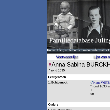
Familiedatabase Julin
Public Juling
>
Herbert
>
Familieonderzoek
>
F
Voorvaderlijst
Lijst van
Anna Sabina BURCK
*
rond 1635
Echtgenoten
1. Echtgenoot:
Hans WETZ
* rond 1630 i
+
oo
Ouders