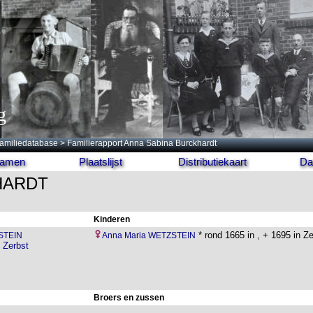
g
amiliedatabase
> Familierapport Anna Sabina Burckhardt
 namen
Plaatslijst
Distributiekaart
Da
HARDT
Kinderen
* rond 1665 in , + 1695 in Ze
STEIN
Anna Maria WETZSTEIN
n
Zerbst
Broers en zussen