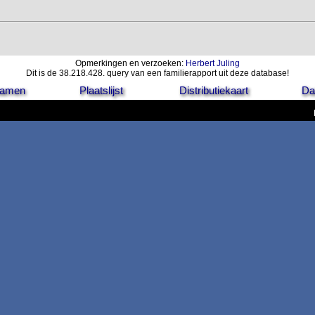
Opmerkingen en verzoeken:
Herbert Juling
Dit is de 38.218.428. query van een familierapport uit deze database!
 namen
Plaatslijst
Distributiekaart
Da