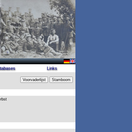
tabases
Links
rbst