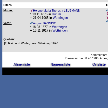
Eltern
G
Mutter:
Helene Maria Theresia LEUSMANN
* 19.11.1876 in
Dutum
+ 21.04.1965 in
Wettringen
Vater:
August BANNING
* 18.08.1877 in
Wettringen
+ 19.11.1917 in
Wettringen
Quellen:
[1]
Raimund Winter, pers. Mitteilung 1996
Kommentare 
Dieses ist die 38.267.200. Abfr
Ahnenliste
Namensliste
Ortsliste