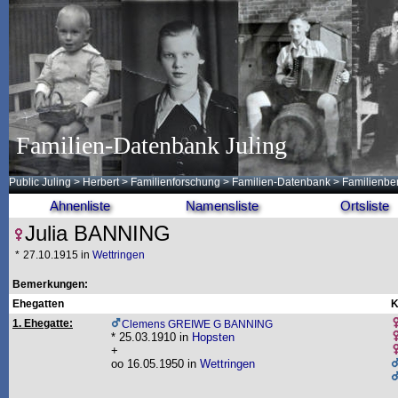
Familien-Datenbank Juling
Public Juling
>
Herbert
>
Familienforschung
>
Familien-Datenbank
> Familienbe
Ahnenliste
Namensliste
Ortsliste
Julia BANNING
*
27.10.1915 in
Wettringen
Bemerkungen:
Ehegatten
K
1. Ehegatte:
Clemens GREIWE G BANNING
* 25.03.1910 in
Hopsten
+
oo 16.05.1950 in
Wettringen