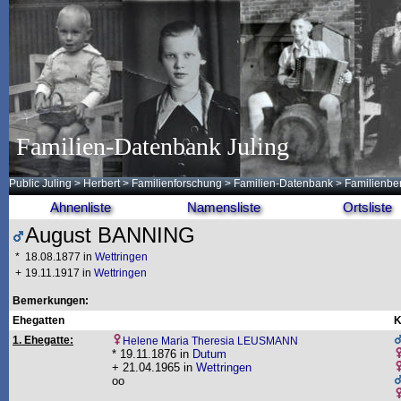
Familien-Datenbank Juling
Public Juling
>
Herbert
>
Familienforschung
>
Familien-Datenbank
> Familienbe
Ahnenliste
Namensliste
Ortsliste
August BANNING
*
18.08.1877 in
Wettringen
+
19.11.1917 in
Wettringen
Bemerkungen:
Ehegatten
K
1. Ehegatte:
Helene Maria Theresia LEUSMANN
* 19.11.1876 in
Dutum
+ 21.04.1965 in
Wettringen
oo