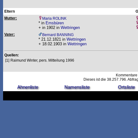
Eltern
G
Mutter:
Maria ROLINK
* in
Emsbüren
+ in 1902 in
Wettringen
Vater:
Bernard BANNING
* 21.12.1821 in
Wettringen
+ 18.02.1903 in
Wettringen
Quellen:
[1]
Raimund Winter, pers. Mitteilung 1996
Kommentare 
Dieses ist die 38.257.796. Abfr
Ahnenliste
Namensliste
Ortsliste