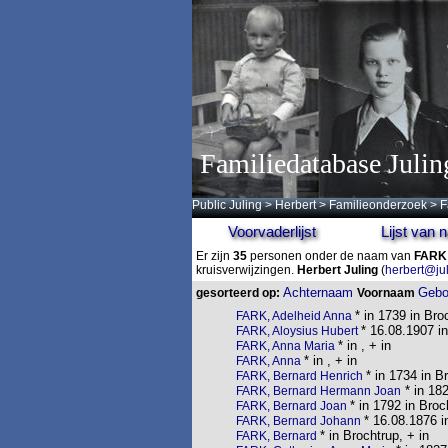
Familiedatabase Julin
Public Juling
>
Herbert
>
Familieonderzoek
>
F
Voorvaderlijst
Lijst van
Er zijn
35
personen onder de naam van
FARK
kruisverwijzingen.
Herbert Juling
(
herbert@ju
Achternaam
Gebo
gesorteerd op:
Voornaam
* in 1739 in Bro
FARK, Adelheid Anna
* 16.08.1907 i
FARK, Aloysius Hubert
* in , + in
FARK, Anna Maria
* in , + in
FARK, Anna
* in 1734 in B
FARK, Bernard Henrich
* in 18
FARK, Bernard Hermann Joan
* in 1792 in Broc
FARK, Bernard Joan
* 16.08.1876 
FARK, Bernard Johann
* in Brochtrup, + in
FARK, Bernard