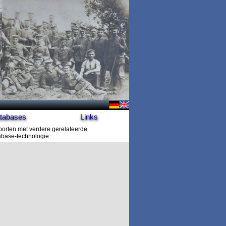
tabases
Links
porten met verdere gerelateerde
tabase-technologie.