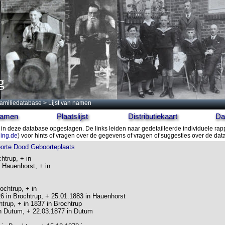
g
amiliedatabase
> Lijst van namen
 namen
Plaatslijst
Distributiekaart
Da
in deze database opgeslagen. De links leiden naar gedetailleerde individuele rap
ling.de
) voor hints of vragen over de gegevens of vragen of suggesties over de da
orte
Dood
Geboorteplaats
chtrup, + in
n Hauenhorst, + in
rochtrup, + in
26 in Brochtrup, + 25.01.1883 in Hauenhorst
htrup, + in 1837 in Brochtrup
in Dutum, + 22.03.1877 in Dutum