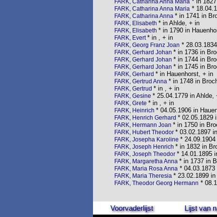
* in 1827
FARK, Catharina Anna Maria
* 18.04.
FARK, Catharina Anna Maria
* in 1741 in Br
FARK, Catharina Anna
* in Ahlde, + in
FARK, Elisabeth
* in 1790 in Hauenhor
FARK, Elisabeth
* in , + in
FARK, Evert
* 28.03.1834
FARK, Georg Franz Joan
* in 1736 in Bro
FARK, Gerhard Johan
* in 1744 in Bro
FARK, Gerhard Johan
* in 1745 in Bro
FARK, Gerhard Johan
* in Hauenhorst, + in
FARK, Gerhard
* in 1748 in Broch
FARK, Gertrud Anna
* in , + in
FARK, Gertrud
* 25.04.1779 in Ahlde, 
FARK, Gesine
* in , + in
FARK, Grete
* 04.05.1906 in Haue
FARK, Heinrich
* 02.05.1829 i
FARK, Henrich Gerhard
* in 1750 in Bro
FARK, Hermann Joan
* 03.02.1897 i
FARK, Hubert Theodor
* 24.09.1904 
FARK, Josepha Karoline
* in 1832 in B
FARK, Joseph Henrich
* 14.01.1895 i
FARK, Joseph Theodor
* in 1737 in 
FARK, Margaretha Anna
* 04.03.1873 
FARK, Maria Rosa Anna
* 23.02.1899 in
FARK, Maria Theresia
* 08.1
FARK, Theodor Georg Hermann
Voorvaderlijst
Lijst van