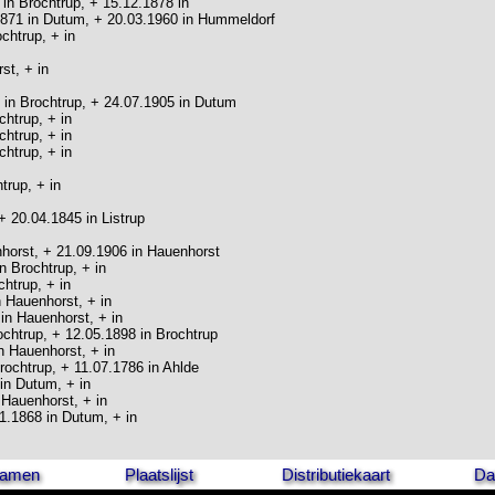
 in Brochtrup, + 15.12.1878 in
1871 in Dutum, + 20.03.1960 in Hummeldorf
ochtrup, + in
st, + in
 in Brochtrup, + 24.07.1905 in Dutum
chtrup, + in
chtrup, + in
chtrup, + in
trup, + in
+ 20.04.1845 in Listrup
nhorst, + 21.09.1906 in Hauenhorst
n Brochtrup, + in
chtrup, + in
n Hauenhorst, + in
in Hauenhorst, + in
rochtrup, + 12.05.1898 in Brochtrup
n Hauenhorst, + in
Brochtrup, + 11.07.1786 in Ahlde
in Dutum, + in
 Hauenhorst, + in
1.1868 in Dutum, + in
 namen
Plaatslijst
Distributiekaart
Da