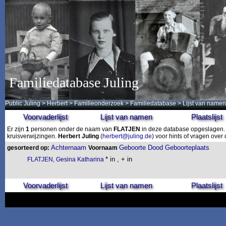
Familiedatabase Juling
Public Juling
>
Herbert
>
Familieonderzoek
>
Familiedatabase
> Lijst van namen
Voorvaderlijst
Lijst van namen
Plaatslijst
Er zijn
1
personen onder de naam van
FLATJEN
in deze database opgeslagen. D
kruisverwijzingen.
Herbert Juling
(
herbert@juling.de
) voor hints of vragen ove
Achternaam
Geboorte
Dood
Geboorteplaats
gesorteerd op:
Voornaam
* in , + in
FLATJEN, Gesina Katharina
Voorvaderlijst
Lijst van namen
Plaatslijst