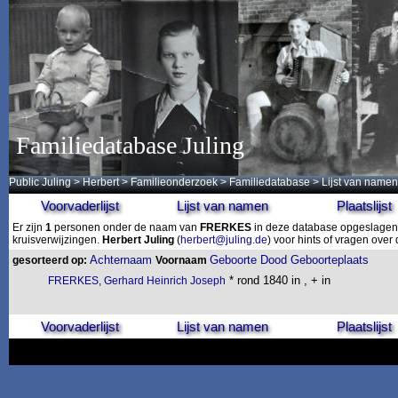
Familiedatabase Juling
Public Juling
>
Herbert
>
Familieonderzoek
>
Familiedatabase
> Lijst van namen
Voorvaderlijst
Lijst van namen
Plaatslijst
Er zijn
1
personen onder de naam van
FRERKES
in deze database opgeslagen. 
kruisverwijzingen.
Herbert Juling
(
herbert@juling.de
) voor hints of vragen ove
Achternaam
Geboorte
Dood
Geboorteplaats
gesorteerd op:
Voornaam
* rond 1840 in , + in
FRERKES, Gerhard Heinrich Joseph
Voorvaderlijst
Lijst van namen
Plaatslijst