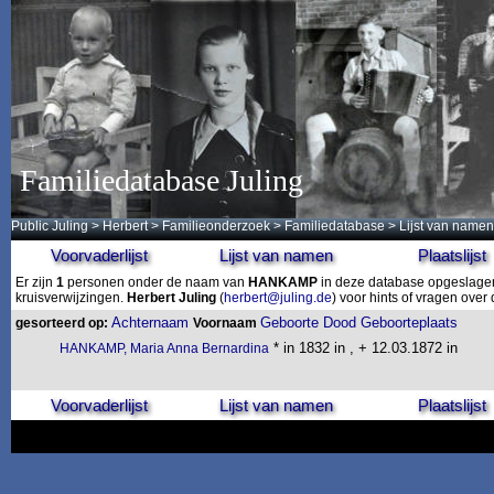
Familiedatabase Juling
Public Juling
>
Herbert
>
Familieonderzoek
>
Familiedatabase
> Lijst van namen
Voorvaderlijst
Lijst van namen
Plaatslijst
Er zijn
1
personen onder de naam van
HANKAMP
in deze database opgeslagen.
kruisverwijzingen.
Herbert Juling
(
herbert@juling.de
) voor hints of vragen ove
Achternaam
Geboorte
Dood
Geboorteplaats
gesorteerd op:
Voornaam
* in 1832 in , + 12.03.1872 in
HANKAMP, Maria Anna Bernardina
Voorvaderlijst
Lijst van namen
Plaatslijst