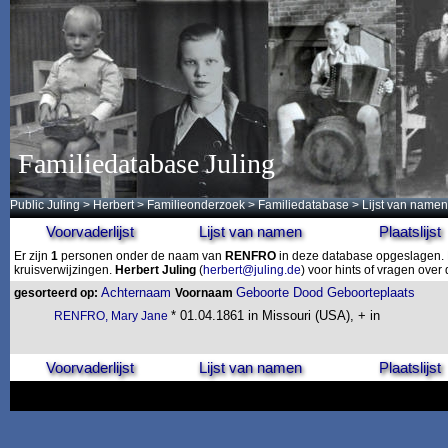
Familiedatabase Juling
Public Juling
>
Herbert
>
Familieonderzoek
>
Familiedatabase
> Lijst van namen
Voorvaderlijst
Lijst van namen
Plaatslijst
Er zijn
1
personen onder de naam van
RENFRO
in deze database opgeslagen. D
kruisverwijzingen.
Herbert Juling
(
herbert@juling.de
) voor hints of vragen ove
Achternaam
Geboorte
Dood
Geboorteplaats
gesorteerd op:
Voornaam
* 01.04.1861 in Missouri (USA), + in
RENFRO, Mary Jane
Voorvaderlijst
Lijst van namen
Plaatslijst