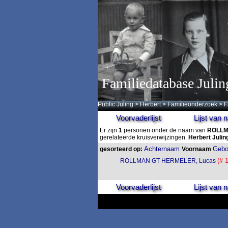
Familiedatabase Julin
Public Juling
>
Herbert
>
Familieonderzoek
>
F
Voorvaderlijst
Lijst van
Er zijn
1
personen onder de naam van
ROLLM
gerelateerde kruisverwijzingen.
Herbert Julin
Achternaam
Gebo
gesorteerd op:
Voornaam
(# 
ROLLMAN GT HERMELER, Lucas
Voorvaderlijst
Lijst van