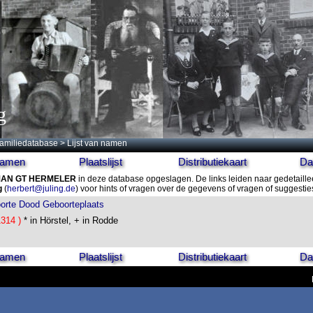
g
amiliedatabase
> Lijst van namen
 namen
Plaatslijst
Distributiekaart
Da
AN GT HERMELER
in deze database opgeslagen. De links leiden naar gedetaille
g
(
herbert@juling.de
) voor hints of vragen over de gegevens of vragen of suggesti
orte
Dood
Geboorteplaats
1314 )
* in Hörstel, + in Rodde
 namen
Plaatslijst
Distributiekaart
Da