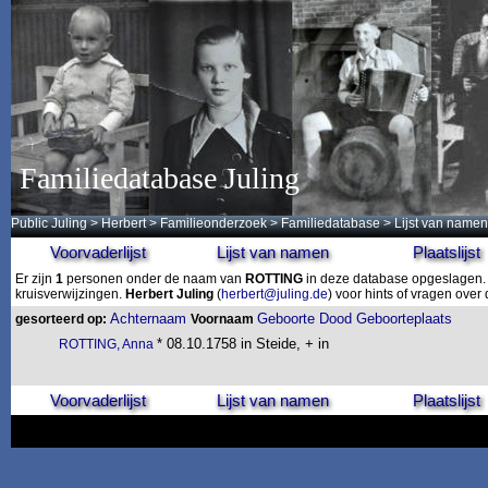
Familiedatabase Juling
Public Juling
>
Herbert
>
Familieonderzoek
>
Familiedatabase
> Lijst van namen
Voorvaderlijst
Lijst van namen
Plaatslijst
Er zijn
1
personen onder de naam van
ROTTING
in deze database opgeslagen. D
kruisverwijzingen.
Herbert Juling
(
herbert@juling.de
) voor hints of vragen ove
Achternaam
Geboorte
Dood
Geboorteplaats
gesorteerd op:
Voornaam
* 08.10.1758 in Steide, + in
ROTTING, Anna
Voorvaderlijst
Lijst van namen
Plaatslijst