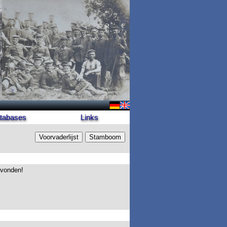
tabases
Links
evonden!