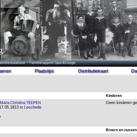
g
amiliedatabase
> Familierapport Speckhoege
 namen
Plaatslijst
Distributiekaart
Da
Kinderen
Geen kinderen g
Maria Christina TEEPEN
 17.05.1813 in
Leschede
o
Broers en zussen