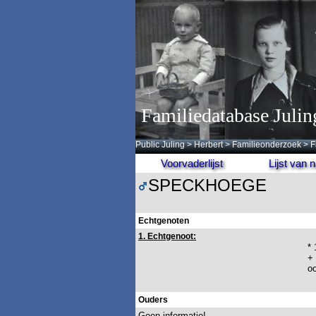
Familiedatabase Julin
Public Juling
>
Herbert
>
Familieonderzoek
>
F
Voorvaderlijst
Lijst van
SPECKHOEGE
Echtgenoten
1. Echtgenoot:
*
+
o
Ouders
Geen informatie!