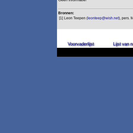
Bronnen:
[1]
Leon Teepen (
leonteep@wish.net
), pers. 
Voorvaderlijst
Lijst van