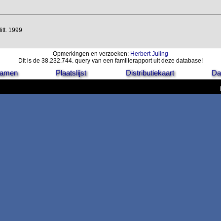
Mitt. 1999
Opmerkingen en verzoeken:
Herbert Juling
Dit is de 38.232.744. query van een familierapport uit deze database!
 namen
Plaatslijst
Distributiekaart
Da