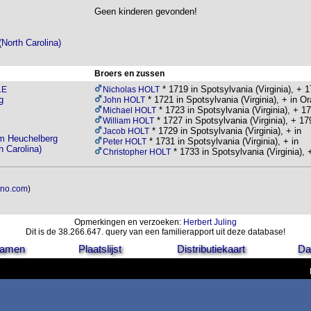
Geen kinderen gevonden!
North Carolina)
Broers en zussen
* 1719 in Spotsylvania (Virginia), + 1
LE
Nicholas HOLT
g
* 1721 in Spotsylvania (Virginia), + in O
John HOLT
* 1723 in Spotsylvania (Virginia), + 1
Michael HOLT
* 1727 in Spotsylvania (Virginia), + 1
William HOLT
* 1729 in Spotsylvania (Virginia), + in
Jacob HOLT
am Heuchelberg
* 1731 in Spotsylvania (Virginia), + in
Peter HOLT
h Carolina)
* 1733 in Spotsylvania (Virginia), 
Christopher HOLT
uno.com
)
Opmerkingen en verzoeken:
Herbert Juling
Dit is de 38.266.647. query van een familierapport uit deze database!
 namen
Plaatslijst
Distributiekaart
Da