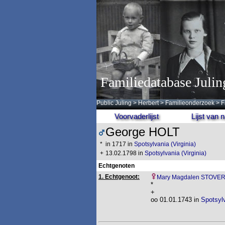
Familiedatabase Julin
Public Juling
>
Herbert
>
Familieonderzoek
>
F
Voorvaderlijst
Lijst van
George HOLT
*
in 1717 in
Spotsylvania (Virginia)
+
13.02.1798 in
Spotsylvania (Virginia)
Echtgenoten
1. Echtgenoot:
Mary Magdalen STOVE
*
+
oo 01.01.1743 in
Spotsylv