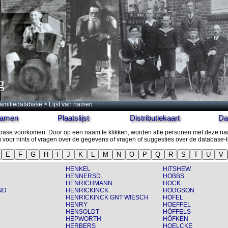
g
amiliedatabase
> Lijst van namen
 namen
Plaatslijst
Distributiekaart
Da
tabase voorkomen. Door op een naam te klikken, worden alle personen met deze n
) voor hints of vragen over de gegevens of vragen of suggesties over de database-
E
F
G
H
I
J
K
L
M
N
O
P
Q
R
S
T
U
V
HENKEL
HITSHEW
HENNERSD.
HOBBS
HENRICHMANN
HOCK
ND
HENRICKINCK
HODGSON
HENRICKINCK GNT WIESCH
HÖFEL
HENRY
HOEFFEL
HENSOLDT
HÖFFELS
HEPWORTH
HÖFKEN
HERBERS
HOELCKE