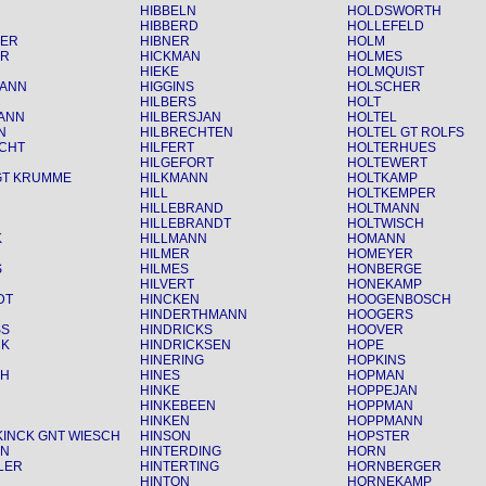
HIBBELN
HOLDSWORTH
HIBBERD
HOLLEFELD
PER
HIBNER
HOLM
ER
HICKMAN
HOLMES
HIEKE
HOLMQUIST
ANN
HIGGINS
HOLSCHER
HILBERS
HOLT
ANN
HILBERSJAN
HOLTEL
N
HILBRECHTEN
HOLTEL GT ROLFS
CHT
HILFERT
HOLTERHUES
HILGEFORT
HOLTEWERT
GT KRUMME
HILKMANN
HOLTKAMP
HILL
HOLTKEMPER
HILLEBRAND
HOLTMANN
HILLEBRANDT
HOLTWISCH
K
HILLMANN
HOMANN
HILMER
HOMEYER
S
HILMES
HONBERGE
HILVERT
HONEKAMP
DT
HINCKEN
HOOGENBOSCH
HINDERTHMANN
HOOGERS
SS
HINDRICKS
HOOVER
CK
HINDRICKSEN
HOPE
HINERING
HOPKINS
CH
HINES
HOPMAN
HINKE
HOPPEJAN
HINKEBEEN
HOPPMAN
HINKEN
HOPPMANN
INCK GNT WIESCH
HINSON
HOPSTER
NN
HINTERDING
HORN
LER
HINTERTING
HORNBERGER
HINTON
HORNEKAMP