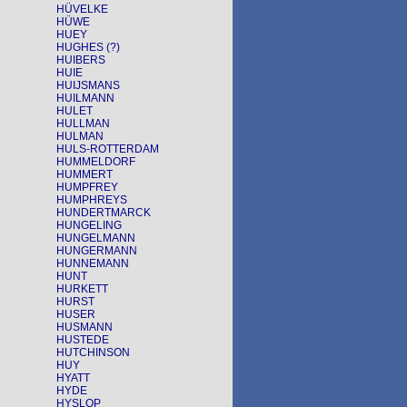
HÜVELKE
HÜWE
HUEY
HUGHES (?)
HUIBERS
HUIE
HUIJSMANS
HUILMANN
HULET
HULLMAN
HULMAN
HULS-ROTTERDAM
HUMMELDORF
HUMMERT
HUMPFREY
HUMPHREYS
HUNDERTMARCK
HUNGELING
HUNGELMANN
HUNGERMANN
HUNNEMANN
HUNT
HURKETT
HURST
HUSER
HUSMANN
HUSTEDE
HUTCHINSON
HUY
HYATT
HYDE
HYSLOP