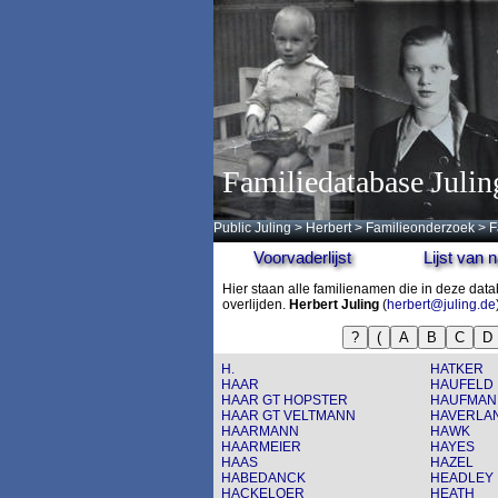
Familiedatabase Julin
Public Juling
>
Herbert
>
Familieonderzoek
>
F
Voorvaderlijst
Lijst van
Hier staan alle familienamen die in deze da
overlijden.
Herbert Juling
(
herbert@juling.de
?
(
A
B
C
D
H.
HATKER
HAAR
HAUFELD
HAAR GT HOPSTER
HAUFMAN
HAAR GT VELTMANN
HAVERLA
HAARMANN
HAWK
HAARMEIER
HAYES
HAAS
HAZEL
HABEDANCK
HEADLEY
HACKELOER
HEATH