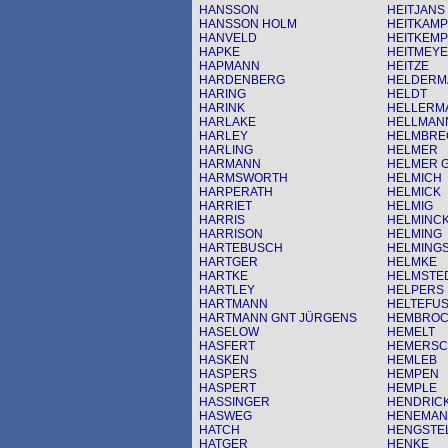
HANSSON
HEITJANS
HANSSON HOLM
HEITKAMP
HANVELD
HEITKEM
HAPKE
HEITMEY
HAPMANN
HEITZE
HARDENBERG
HELDERM
HARING
HELDT
HARINK
HELLERM
HARLAKE
HELLMAN
HARLEY
HELMBRE
HARLING
HELMER
HARMANN
HELMER 
HARMSWORTH
HELMICH
HARPERATH
HELMICK
HARRIET
HELMIG
HARRIS
HELMINC
HARRISON
HELMING
HARTEBUSCH
HELMING
HARTGER
HELMKE
HARTKE
HELMSTE
HARTLEY
HELPERS
HARTMANN
HELTEFU
HARTMANN GNT JÜRGENS
HEMBRO
HASELOW
HEMELT
HASFERT
HEMERS
HASKEN
HEMLEB
HASPERS
HEMPEN
HASPERT
HEMPLE
HASSINGER
HENDRICK
HASWEG
HENEMA
HATCH
HENGSTE
HATGER
HENKE