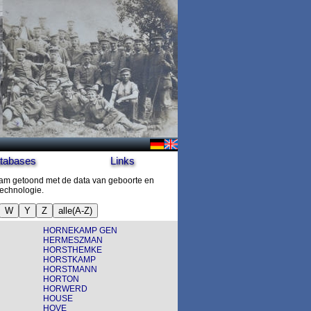
tabases
Links
aam getoond met de data van geboorte en
technologie.
W
Y
Z
alle(A-Z)
HORNEKAMP GEN
HERMESZMAN
HORSTHEMKE
HORSTKAMP
HORSTMANN
HORTON
HORWERD
HOUSE
HOVE