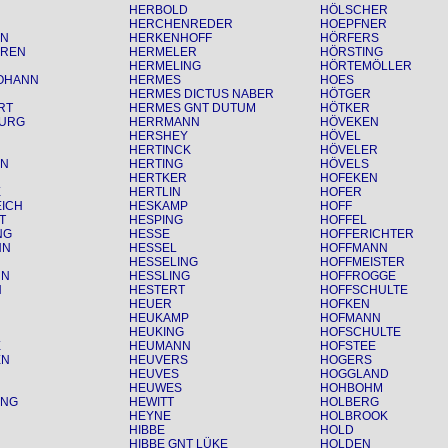
HERBOLD
HÖLSCHER
HERCHENREDER
HOEPFNER
NN
HERKENHOFF
HÖRFERS
REN
HERMELER
HÖRSTING
HERMELING
HÖRTEMÖLLER
OHANN
HERMES
HOES
HERMES DICTUS NABER
HÖTGER
RT
HERMES GNT DUTUM
HÖTKER
URG
HERRMANN
HÖVEKEN
HERSHEY
HÖVEL
HERTINCK
HÖVELER
NN
HERTING
HÖVELS
HERTKER
HOFEKEN
E
HERTLIN
HOFER
EICH
HESKAMP
HOFF
T
HESPING
HOFFEL
NG
HESSE
HOFFERICHTER
NN
HESSEL
HOFFMANN
HESSELING
HOFFMEISTER
NN
HESSLING
HOFFROGGE
N
HESTERT
HOFFSCHULTE
HEUER
HOFKEN
HEUKAMP
HOFMANN
HEUKING
HOFSCHULTE
E
HEUMANN
HOFSTEE
EN
HEUVERS
HOGERS
HEUVES
HOGGLAND
HEUWES
HOHBOHM
ING
HEWITT
HOLBERG
HEYNE
HOLBROOK
HIBBE
HOLD
HIBBE GNT LÜKE
HOLDEN