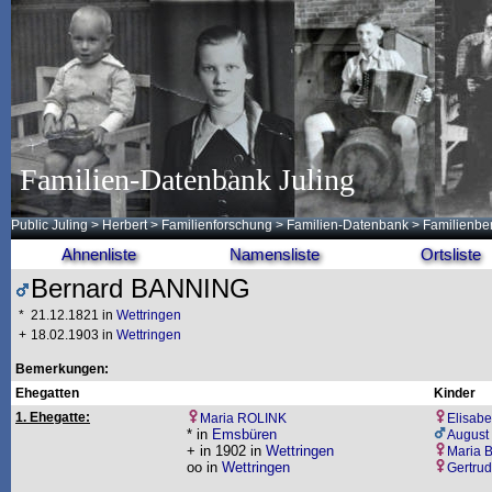
Familien-Datenbank Juling
Public Juling
>
Herbert
>
Familienforschung
>
Familien-Datenbank
> Familienbe
Ahnenliste
Namensliste
Ortsliste
Bernard BANNING
*
21.12.1821 in
Wettringen
+
18.02.1903 in
Wettringen
Bemerkungen:
Ehegatten
Kinder
1. Ehegatte:
Maria ROLINK
Elisab
* in
Emsbüren
Augus
+ in 1902 in
Wettringen
Maria
oo in
Wettringen
Gertru