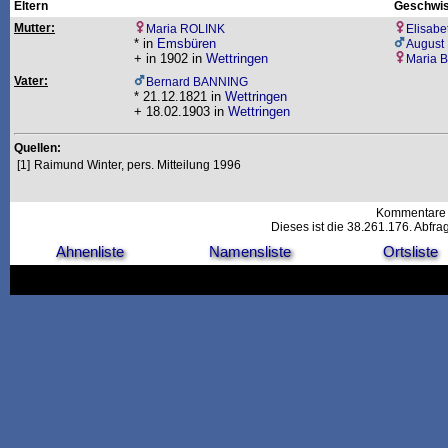
Eltern
Geschwis
Mutter:
Maria ROLINK
Elisab
* in
Emsbüren
August
+ in 1902 in
Wettringen
Maria 
Vater:
Bernard BANNING
* 21.12.1821 in
Wettringen
+ 18.02.1903 in
Wettringen
Quellen:
[1]
Raimund Winter, pers. Mitteilung 1996
Kommentare 
Dieses ist die 38.261.176. Abfr
Ahnenliste
Namensliste
Ortsliste