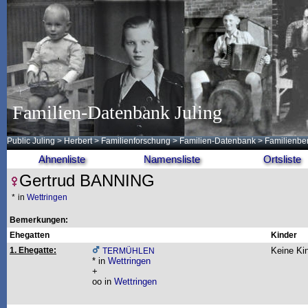
Familien-Datenbank Juling
Public Juling
>
Herbert
>
Familienforschung
>
Familien-Datenbank
> Familienbe
Ahnenliste
Namensliste
Ortsliste
Gertrud BANNING
*
in
Wettringen
Bemerkungen:
Ehegatten
Kinder
1. Ehegatte:
Keine Ki
TERMÜHLEN
* in
Wettringen
+
oo in
Wettringen