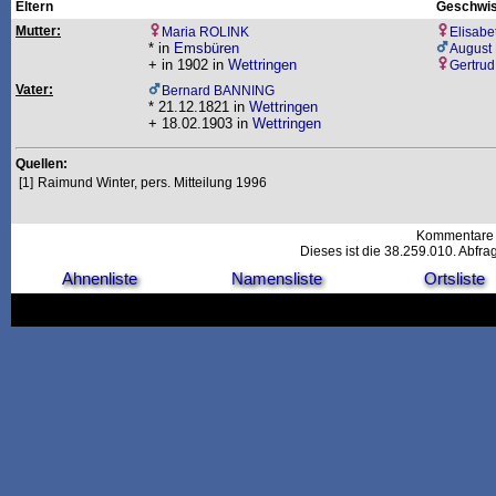
Eltern
Geschwis
Mutter:
Maria ROLINK
Elisab
* in
Emsbüren
August
+ in 1902 in
Wettringen
Gertru
Vater:
Bernard BANNING
* 21.12.1821 in
Wettringen
+ 18.02.1903 in
Wettringen
Quellen:
[1]
Raimund Winter, pers. Mitteilung 1996
Kommentare 
Dieses ist die 38.259.010. Abfr
Ahnenliste
Namensliste
Ortsliste