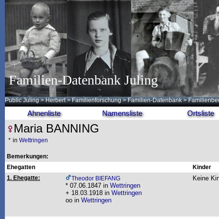
Familien-Datenbank Juling
Public Juling
>
Herbert
>
Familienforschung
>
Familien-Datenbank
> Familienbe
Ahnenliste
Namensliste
Ortsliste
Maria BANNING
*
in
Wettringen
Bemerkungen:
Ehegatten
Kinder
1. Ehegatte:
Keine Ki
Theodor BIEFANG
* 07.06.1847 in
Wettringen
+ 18.03.1918 in
Wettringen
oo in
Wettringen